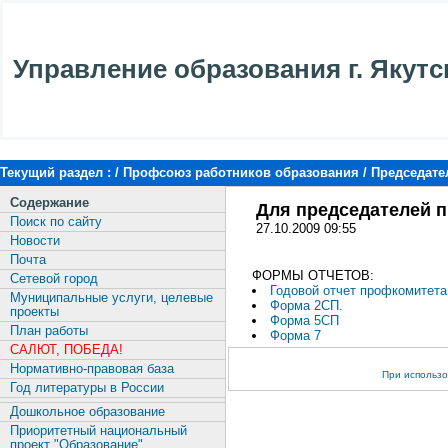
Управление образования г. Якутс
Текущий раздел : /
Профсоюз работников образования
/
Председат
Содержание
Для председателей п
Поиск по сайту
27.10.2009 09:55
Новости
Почта
ФОРМЫ ОТЧЕТОВ:
Сетевой город
Годовой отчет профкомитета
Муниципальные услуги, целевые
Форма 2СП.
проекты
Форма 5СП
План работы
Форма 7
САЛЮТ, ПОБЕДА!
Нормативно-правовая база
При использо
Год литературы в России
Дошкольное образование
Приоритетный национальный
проект "Образование"