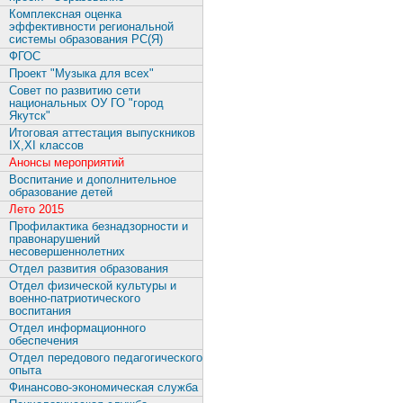
Комплексная оценка
эффективности региональной
системы образования РС(Я)
ФГОС
Проект "Музыка для всех"
Совет по развитию сети
национальных ОУ ГО "город
Якутск"
Итоговая аттестация выпускников
IX,XI классов
Анонсы мероприятий
Воспитание и дополнительное
образование детей
Лето 2015
Профилактика безнадзорности и
правонарушений
несовершеннолетних
Отдел развития образования
Отдел физической культуры и
военно-патриотического
воспитания
Отдел информационного
обеспечения
Отдел передового педагогического
опыта
Финансово-экономическая служба