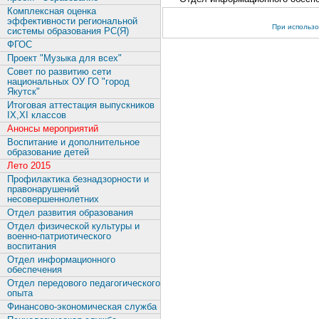
Комплексная оценка
эффективности региональной
При использо
системы образования РС(Я)
ФГОС
Проект "Музыка для всех"
Совет по развитию сети
национальных ОУ ГО "город
Якутск"
Итоговая аттестация выпускников
IX,XI классов
Анонсы мероприятий
Воспитание и дополнительное
образование детей
Лето 2015
Профилактика безнадзорности и
правонарушений
несовершеннолетних
Отдел развития образования
Отдел физической культуры и
военно-патриотического
воспитания
Отдел информационного
обеспечения
Отдел передового педагогического
опыта
Финансово-экономическая служба