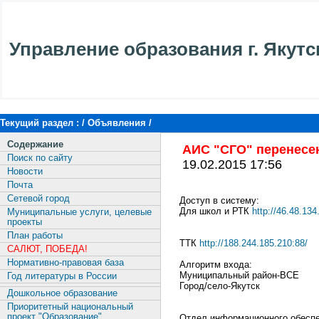
Управление образования г. Якутс
Текущий раздел : /
Объявления
/
Содержание
АИС "СГО" перенесе
Поиск по сайту
19.02.2015 17:56
Новости
Почта
Сетевой город
Доступ в систему:
Для школ и РТК
http://46.48.134
Муниципальные услуги, целевые
проекты
План работы
ТТК
http://188.244.185.210:88/
САЛЮТ, ПОБЕДА!
Нормативно-правовая база
Алгоритм входа:
Муниципальный район-ВСЕ
Год литературы в России
Город/село-Якутск
Дошкольное образование
Приоритетный национальный
проект "Образование"
Отдел информационного обеспе