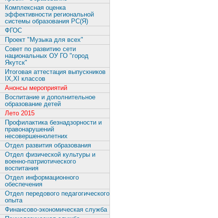
Комплексная оценка
эффективности региональной
системы образования РС(Я)
ФГОС
Проект "Музыка для всех"
Совет по развитию сети
национальных ОУ ГО "город
Якутск"
Итоговая аттестация выпускников
IX,XI классов
Анонсы мероприятий
Воспитание и дополнительное
образование детей
Лето 2015
Профилактика безнадзорности и
правонарушений
несовершеннолетних
Отдел развития образования
Отдел физической культуры и
военно-патриотического
воспитания
Отдел информационного
обеспечения
Отдел передового педагогического
опыта
Финансово-экономическая служба